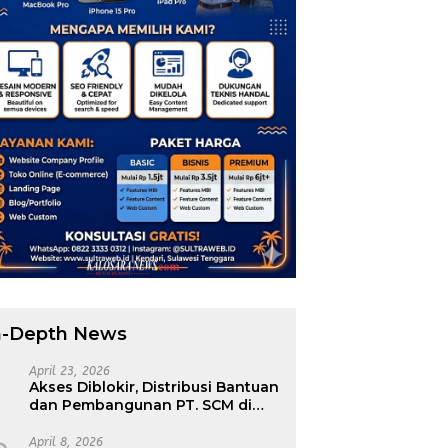
n-Depth News
April 23, 2026
Akses Diblokir, Distribusi Bantuan
dan Pembangunan PT. SCM di
Tiga Desa Routa Nyaris Tak
Terdistribusi
April 8, 2026