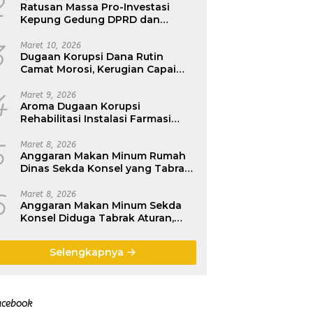
2
Ratusan Massa Pro-Investasi
Kepung Gedung DPRD dan
Kantor Bupati, Pemda dan DPRD
Konawe : Jangan Paksakan
3
Maret 10, 2026
Dugaan Korupsi Dana Rutin
Smelter, Ikuti Regulasi Pusat
Camat Morosi, Kerugian Capai
Rp200 Juta
4
Maret 9, 2026
Aroma Dugaan Korupsi
Rehabilitasi Instalasi Farmasi
Dinkes Konawe, Seret CV Britania
Raya Construktion
5
Maret 8, 2026
Anggaran Makan Minum Rumah
Dinas Sekda Konsel yang Tabrak
Aturan, H.Ichsan Porosi : Belum
Dikembalikan
6
Maret 8, 2026
Anggaran Makan Minum Sekda
Konsel Diduga Tabrak Aturan,
Kerugian Rp540 Juta
Selengkapnya
acebook