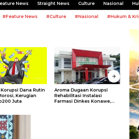
eature News
Straight News
Culture
Nasional
Hu
#Feature News
#Culture
#Nasional
#Hukum & Kri
Korupsi Dana Rutin
Aroma Dugaan Korupsi
Angg
orosi, Kerugian
Rehabilitasi Instalasi
Ruma
p200 Juta
Farmasi Dinkes Konawe,
yang
Seret CV Britania Raya
H.Ic
Construktion
Dike