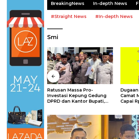
BreakingNews
In-depth News
F
#Straight News
#In-depth News
Smi
kir, Distribusi
Ratusan Massa Pro-
Dugaan 
an Pembangunan
Investasi Kepung Gedung
Camat M
 Tiga Desa Routa
DPRD dan Kantor Bupati,
Capai R
Terdistribusi
Pemda dan DPRD Konawe :
Jangan Paksakan Smelter,
Ikuti Regulasi Pusat