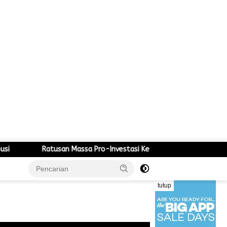
assa Pro-Investasi Kepung Gedung DPRD dan Kantor Bupati, Pemda 
tutup