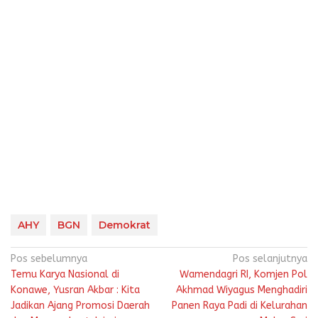
AHY
BGN
Demokrat
Navigasi
Pos sebelumnya
Pos selanjutnya
Temu Karya Nasional di
Wamendagri RI, Komjen Pol
pos
Konawe, Yusran Akbar : Kita
Akhmad Wiyagus Menghadiri
Jadikan Ajang Promosi Daerah
Panen Raya Padi di Kelurahan