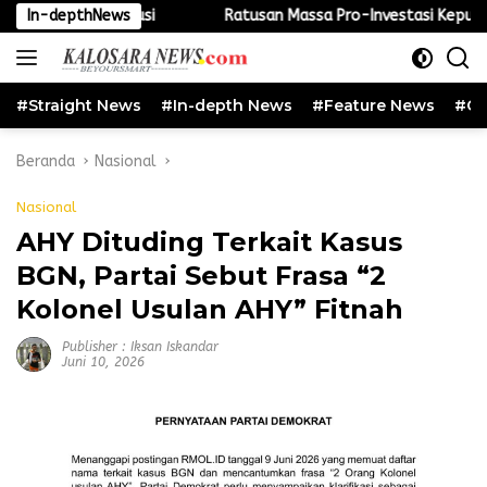
Langsung
Ratusan Massa Pro-Investasi Kepung Gedung DPRD dan Kantor Bupa
In-depthNews
ke
konten
#Straight News
#In-depth News
#Feature News
#Cu
Beranda
Nasional
Nasional
AHY Dituding Terkait Kasus
BGN, Partai Sebut Frasa “2
Kolonel Usulan AHY” Fitnah
Publisher : Iksan Iskandar
Juni 10, 2026