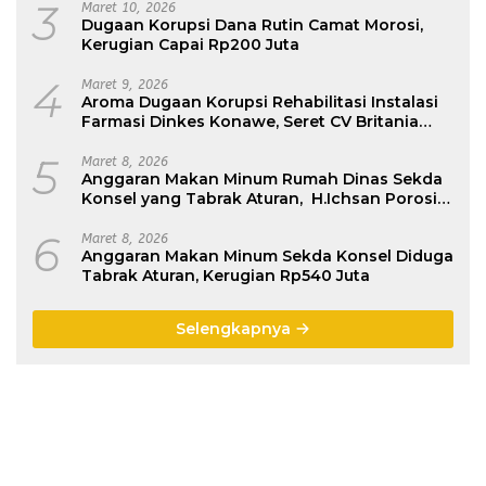
Regulasi Pusat
3
Maret 10, 2026
Dugaan Korupsi Dana Rutin Camat Morosi,
Kerugian Capai Rp200 Juta
4
Maret 9, 2026
Aroma Dugaan Korupsi Rehabilitasi Instalasi
Farmasi Dinkes Konawe, Seret CV Britania
Raya Construktion
5
Maret 8, 2026
Anggaran Makan Minum Rumah Dinas Sekda
Konsel yang Tabrak Aturan, H.Ichsan Porosi :
Belum Dikembalikan
6
Maret 8, 2026
Anggaran Makan Minum Sekda Konsel Diduga
Tabrak Aturan, Kerugian Rp540 Juta
Selengkapnya