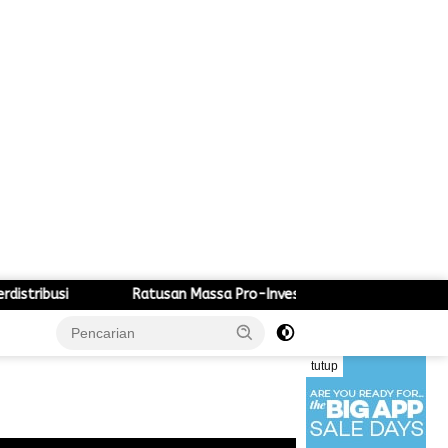
Ratusan Massa Pro-Investasi Kepung Gedung DPRD dan Kantor Bupati
tutup