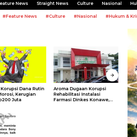
eature News
Straight News
Culture
Nasional
Hu
#Feature News
#Culture
#Nasional
#Hukum & Kri
Korupsi Dana Rutin
Aroma Dugaan Korupsi
Angg
orosi, Kerugian
Rehabilitasi Instalasi
Ruma
p200 Juta
Farmasi Dinkes Konawe,
yang
Seret CV Britania Raya
H.Ic
Construktion
Dike