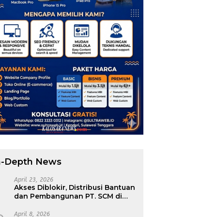
n-Depth News
April 23, 2026
Akses Diblokir, Distribusi Bantuan
dan Pembangunan PT. SCM di
Tiga Desa Routa Nyaris Tak
Terdistribusi
April 8, 2026