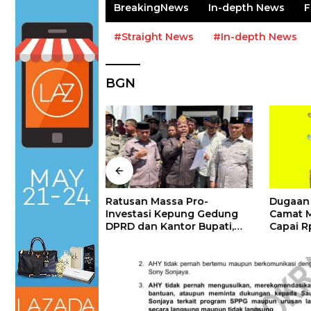
BreakingNews
In-depth News
F
#Straight News
#In-depth News
BGN
kir, Distribusi
Ratusan Massa Pro-
Dugaan 
an Pembangunan
Investasi Kepung Gedung
Camat M
 Tiga Desa Routa
DPRD dan Kantor Bupati,
Capai R
Terdistribusi
Pemda dan DPRD Konawe :
Jangan Paksakan Smelter,
Ikuti Regulasi Pusat