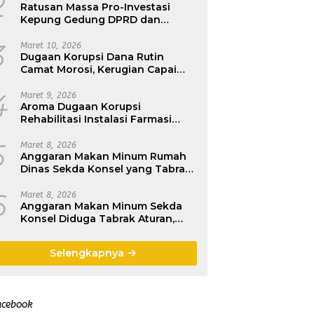
2
Ratusan Massa Pro-Investasi
Kepung Gedung DPRD dan
Kantor Bupati, Pemda dan DPRD
Konawe : Jangan Paksakan
3
Maret 10, 2026
Dugaan Korupsi Dana Rutin
Smelter, Ikuti Regulasi Pusat
Camat Morosi, Kerugian Capai
Rp200 Juta
4
Maret 9, 2026
Aroma Dugaan Korupsi
Rehabilitasi Instalasi Farmasi
Dinkes Konawe, Seret CV Britania
Raya Construktion
5
Maret 8, 2026
Anggaran Makan Minum Rumah
Dinas Sekda Konsel yang Tabrak
Aturan, H.Ichsan Porosi : Belum
Dikembalikan
6
Maret 8, 2026
Anggaran Makan Minum Sekda
Konsel Diduga Tabrak Aturan,
Kerugian Rp540 Juta
Selengkapnya
acebook