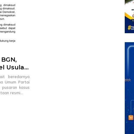
 BGN,
el Usulan
ait beredarnya
ua Umum Partai
 pusaran kasus
ataan resmi…