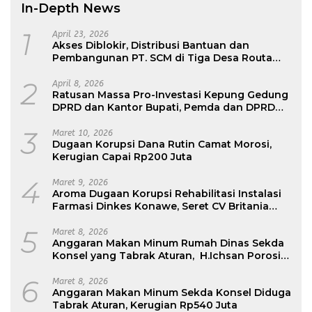
In-Depth News
1
April 23, 2026
Akses Diblokir, Distribusi Bantuan dan
Pembangunan PT. SCM di Tiga Desa Routa
Nyaris Tak Terdistribusi
2
April 8, 2026
Ratusan Massa Pro-Investasi Kepung Gedung
DPRD dan Kantor Bupati, Pemda dan DPRD
Konawe : Jangan Paksakan Smelter, Ikuti
Regulasi Pusat
3
Maret 10, 2026
Dugaan Korupsi Dana Rutin Camat Morosi,
Kerugian Capai Rp200 Juta
4
Maret 9, 2026
Aroma Dugaan Korupsi Rehabilitasi Instalasi
Farmasi Dinkes Konawe, Seret CV Britania
Raya Construktion
5
Maret 8, 2026
Anggaran Makan Minum Rumah Dinas Sekda
Konsel yang Tabrak Aturan, H.Ichsan Porosi :
Belum Dikembalikan
6
Maret 8, 2026
Anggaran Makan Minum Sekda Konsel Diduga
Tabrak Aturan, Kerugian Rp540 Juta