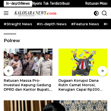
Langsung
 Nyaris Tak Terdistribusi
In-depthNews
Ratusan Massa Pro-Investasi Kep
ke
konten
#Straight News
#In-depth News
#Feature News
#Cu
Polrew
Ratusan Massa Pro-
Dugaan Korupsi Dana
Investasi Kepung Gedung
Rutin Camat Morosi,
DPRD dan Kantor Bupati,
Kerugian Capai Rp200
Pemda dan DPRD Konawe
Juta
: Jangan Paksakan
Smelter, Ikuti Regulasi
Pusat