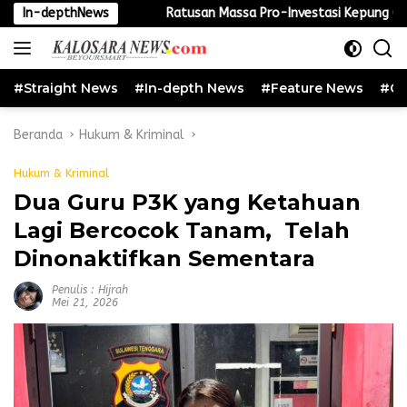
Langsung
san Massa Pro-Investasi Kepung Gedung DPRD dan Kantor Bupati, P
In-depthNews
ke
konten
#Straight News
#In-depth News
#Feature News
#Cu
Beranda
Hukum & Kriminal
Hukum & Kriminal
Dua Guru P3K yang Ketahuan
Lagi Bercocok Tanam, Telah
Dinonaktifkan Sementara
Penulis : Hijrah
Mei 21, 2026