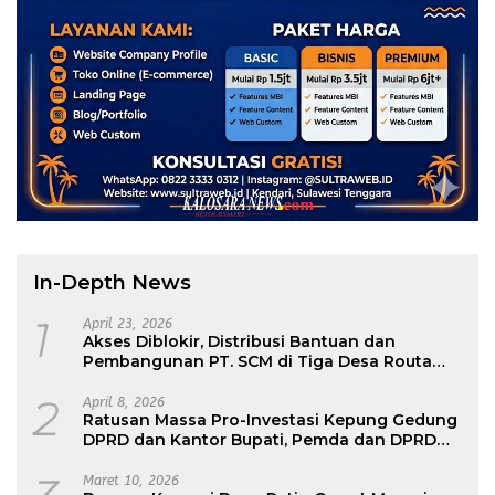
In-Depth News
1
April 23, 2026
Akses Diblokir, Distribusi Bantuan dan
Pembangunan PT. SCM di Tiga Desa Routa
Nyaris Tak Terdistribusi
2
April 8, 2026
Ratusan Massa Pro-Investasi Kepung Gedung
DPRD dan Kantor Bupati, Pemda dan DPRD
Konawe : Jangan Paksakan Smelter, Ikuti
Regulasi Pusat
Maret 10, 2026